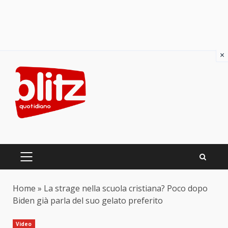
×
Skip
to
content
PRIMARY
MENU
Home
»
La strage nella scuola cristiana? Poco dopo
Biden già parla del suo gelato preferito
Video