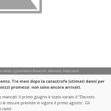
a rilento, il governatore Bonaccini , allarmato, batte cassa
lento. Tre mesi dopo la catastrofe (stimati danni per
ennizzi promessi non sono ancora arrivati.
 mancati. Il primo giugno è stato varato il “Decreto
to le misure previste in vigore il primo agosto . Gli
 cielo!