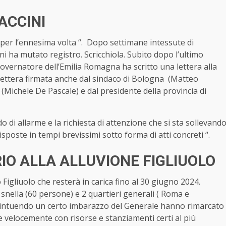
NACCINI
per l’ennesima volta “. Dopo settimane intessute di
ni ha mutato registro. Scricchiola. Subito dopo l’ultimo
 Governatore dell’Emilia Romagna ha scritto una lettera alla
 lettera firmata anche dal sindaco di Bologna (Matteo
(Michele De Pascale) e dal presidente della provincia di
o di allarme e la richiesta di attenzione che si sta sollevand
sposte in tempi brevissimi sotto forma di atti concreti “.
IO ALLA ALLUVIONE FIGLIUOLO
Figliuolo che resterà in carica fino al 30 giugno 2024.
 snella (60 persone) e 2 quartieri generali ( Roma e
ia intuendo un certo imbarazzo del Generale hanno rimarcato
re velocemente con risorse e stanziamenti certi al più