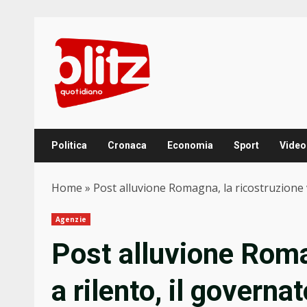
Skip
to
content
Politica
Cronaca
Economia
Sport
Video
Home
»
Post alluvione Romagna, la ricostruzione v
Agenzie
Post alluvione Roma
a rilento, il governa