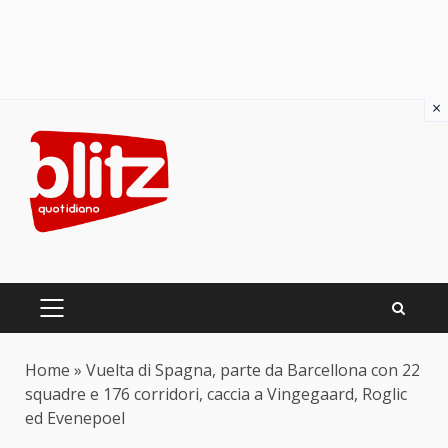
×
Skip
to
content
PRIMARY
MENU
Home
»
Vuelta di Spagna, parte da Barcellona con 22
squadre e 176 corridori, caccia a Vingegaard, Roglic
ed Evenepoel