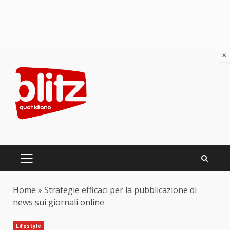
×
Skip
to
content
PRIMARY
MENU
Home
»
Strategie efficaci per la pubblicazione di
news sui giornali online
Lifestyle