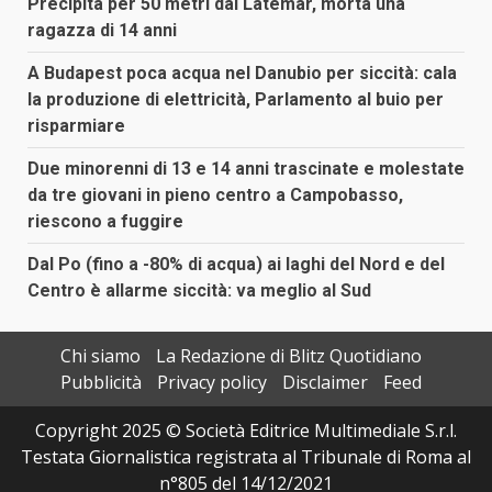
Precipita per 50 metri dal Latemar, morta una
ragazza di 14 anni
A Budapest poca acqua nel Danubio per siccità: cala
la produzione di elettricità, Parlamento al buio per
risparmiare
Due minorenni di 13 e 14 anni trascinate e molestate
da tre giovani in pieno centro a Campobasso,
riescono a fuggire
Dal Po (fino a -80% di acqua) ai laghi del Nord e del
Centro è allarme siccità: va meglio al Sud
Chi siamo
La Redazione di Blitz Quotidiano
Pubblicità
Privacy policy
Disclaimer
Feed
Copyright 2025 © Società Editrice Multimediale S.r.l.
Testata Giornalistica registrata al Tribunale di Roma al
n°805 del 14/12/2021