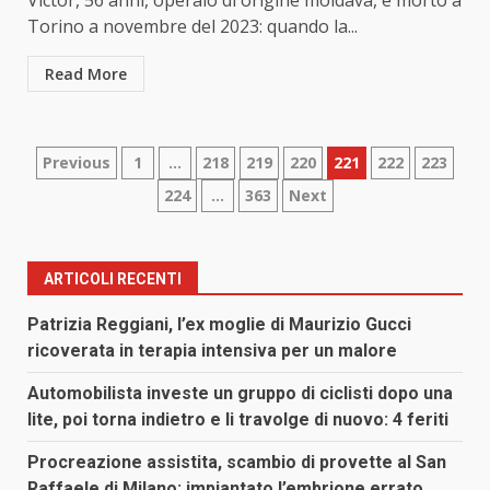
Victor, 56 anni, operaio di origine moldava, è morto a
Torino a novembre del 2023: quando la...
Read More
Paginazione
Previous
1
…
218
219
220
221
222
223
224
…
363
Next
degli
articoli
ARTICOLI RECENTI
Patrizia Reggiani, l’ex moglie di Maurizio Gucci
ricoverata in terapia intensiva per un malore
Automobilista investe un gruppo di ciclisti dopo una
lite, poi torna indietro e li travolge di nuovo: 4 feriti
Procreazione assistita, scambio di provette al San
Raffaele di Milano: impiantato l’embrione errato