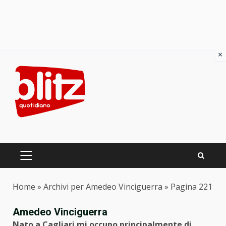
×
Skip
to
content
PRIMARY
MENU
Home
»
Archivi per Amedeo Vinciguerra
»
Pagina 221
Amedeo Vinciguerra
Nato a Cagliari mi occupo principalmente di