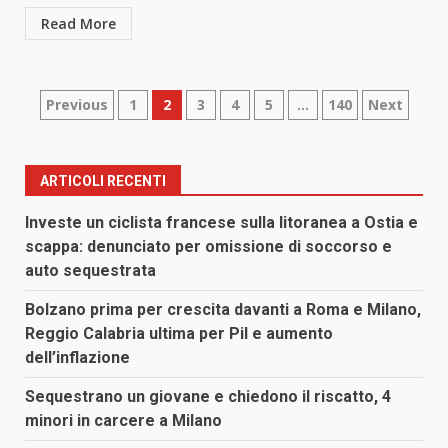
Read More
Paginazione
Previous
1
2
3
4
5
…
140
Next
degli
articoli
ARTICOLI RECENTI
Investe un ciclista francese sulla litoranea a Ostia e
scappa: denunciato per omissione di soccorso e
auto sequestrata
Bolzano prima per crescita davanti a Roma e Milano,
Reggio Calabria ultima per Pil e aumento
dell’inflazione
Sequestrano un giovane e chiedono il riscatto, 4
minori in carcere a Milano