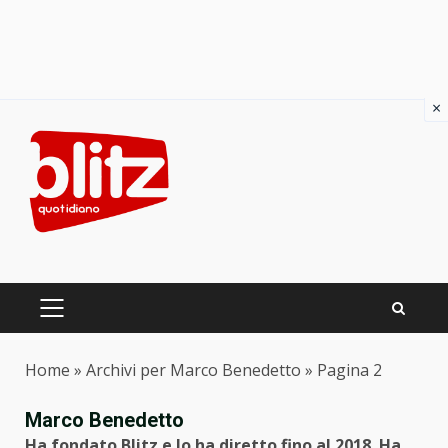
×
Skip
to
content
PRIMARY
MENU
Home
»
Archivi per Marco Benedetto
»
Pagina 2
Marco Benedetto
Ha fondato Blitz e lo ha diretto fino al 2018. Ha