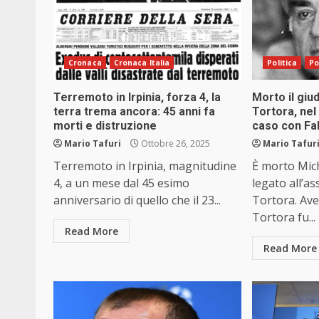
Cronaca
Cronaca Italia
Politica
Po
Terremoto in Irpinia, forza 4, la
Morto il giu
terra trema ancora: 45 anni fa
Tortora, nel
morti e distruzione
caso con Fab
Mario Tafuri
Ottobre 26, 2025
Mario Tafur
Terremoto in Irpinia, magnitudine
È morto Mich
4, a un mese dal 45 esimo
legato all’a
anniversario di quello che il 23...
Tortora. Ave
Tortora fu...
Read More
Read More