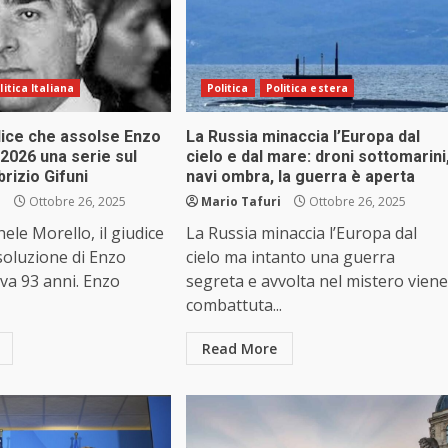
litica Italiana
Politica
Politica estera
dice che assolse Enzo
La Russia minaccia l’Europa dal
 2026 una serie sul
cielo e dal mare: droni sottomarini
rizio Gifuni
navi ombra, la guerra è aperta
i
Ottobre 26, 2025
Mario Tafuri
Ottobre 26, 2025
ele Morello, il giudice
La Russia minaccia l’Europa dal
ssoluzione di Enzo
cielo ma intanto una guerra
va 93 anni. Enzo
segreta e avvolta nel mistero viene
combattuta...
Read More