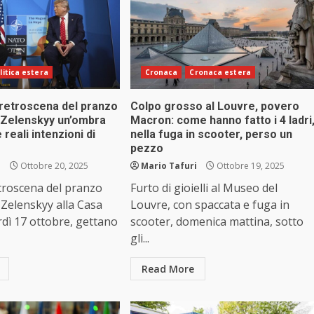
litica estera
Cronaca
Cronaca estera
 retroscena del pranzo
Colpo grosso al Louvre, povero
 Zelenskyy un’ombra
Macron: come hanno fatto i 4 ladri
e reali intenzioni di
nella fuga in scooter, perso un
pezzo
i
Ottobre 20, 2025
Mario Tafuri
Ottobre 19, 2025
etroscena del pranzo
Furto di gioielli al Museo del
Zelenskyy alla Casa
Louvre, con spaccata e fuga in
dì 17 ottobre, gettano
scooter, domenica mattina, sotto
gli...
Read More