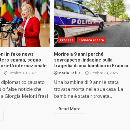
Cronaca
Cronaca estera
ni in fake news
Morire a 9 anni perché
uters sgama, segno
sovrappeso: indagine sulla
torietà internazionale
tragedia di una bambina in Francia
i
Ottobre 19, 2025
Mario Tafuri
Ottobre 13, 2025
 diplomatico causato
Una bambina di 9 anni è stata
 o false notizie che
trovata morta nella sua casa. La
 a Giorgia Meloni frasi
bambina è stata ritrovata...
Read More