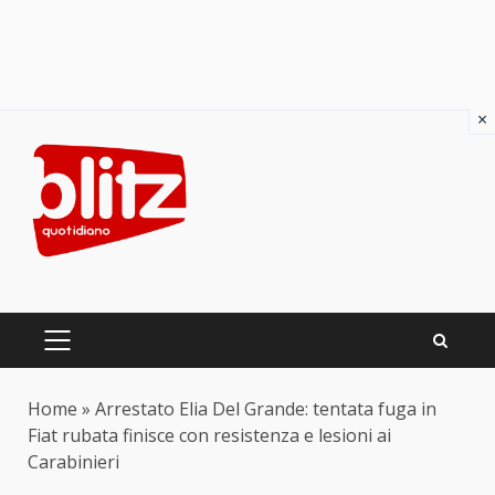
×
Skip
to
content
PRIMARY
MENU
Home
»
Arrestato Elia Del Grande: tentata fuga in
Fiat rubata finisce con resistenza e lesioni ai
Carabinieri