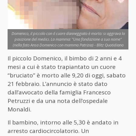
Domenico, il piccolo con il cuore danneggiato è morto: si aggrava la
posizione del medici. La mamma: "Una fondazione a suo nome"
(nella foto Ansa Domenico con mamma Patrizia) - Blitz Quotidiano
Il piccolo Domenico, il bimbo di 2 anni e 4
mesi a cui è stato trapiantato un cuore
“bruciato” è morto alle 9,20 di oggi, sabato
21 febbraio. L’annuncio è stato dato
dall’avvocato della famiglia Francesco
Petruzzi e da una nota dell’ospedale
Monaldi.
Il bambino, intorno alle 5,30 è andato in
arresto cardiocircolatorio. Un