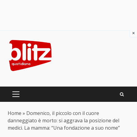
×
Skip
to
content
PRIMARY
MENU
Home
»
Domenico, il piccolo con il cuore
danneggiato è morto: si aggrava la posizione del
medici. La mamma: “Una fondazione a suo nome”