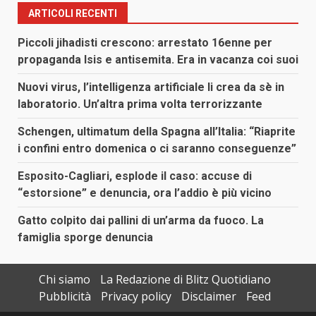
ARTICOLI RECENTI
Piccoli jihadisti crescono: arrestato 16enne per
propaganda Isis e antisemita. Era in vacanza coi suoi
Nuovi virus, l’intelligenza artificiale li crea da sè in
laboratorio. Un’altra prima volta terrorizzante
Schengen, ultimatum della Spagna all’Italia: “Riaprite
i confini entro domenica o ci saranno conseguenze”
Esposito-Cagliari, esplode il caso: accuse di
“estorsione” e denuncia, ora l’addio è più vicino
Gatto colpito dai pallini di un’arma da fuoco. La
famiglia sporge denuncia
Chi siamo
La Redazione di Blitz Quotidiano
Pubblicità
Privacy policy
Disclaimer
Feed