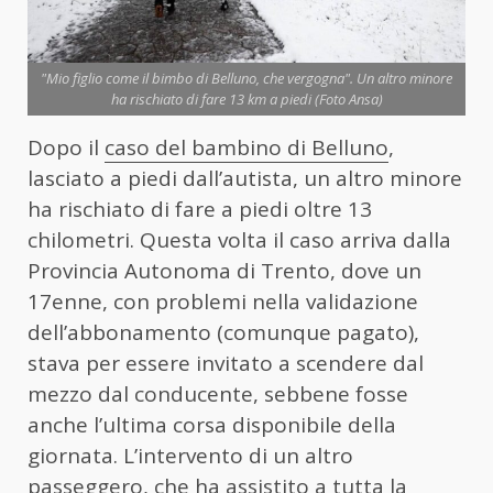
"Mio figlio come il bimbo di Belluno, che vergogna". Un altro minore
ha rischiato di fare 13 km a piedi (Foto Ansa)
Dopo il
caso del bambino di Belluno
,
lasciato a piedi dall’autista, un altro minore
ha rischiato di fare a piedi oltre 13
chilometri. Questa volta il caso arriva dalla
Provincia Autonoma di Trento, dove un
17enne, con problemi nella validazione
dell’abbonamento (comunque pagato),
stava per essere invitato a scendere dal
mezzo dal conducente, sebbene fosse
anche l’ultima corsa disponibile della
giornata. L’intervento di un altro
passeggero, che ha assistito a tutta la