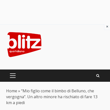
×
Skip
to
content
PRIMARY
MENU
Home
»
“Mio figlio come il bimbo di Belluno, che
vergogna”. Un altro minore ha rischiato di fare 13
km a piedi