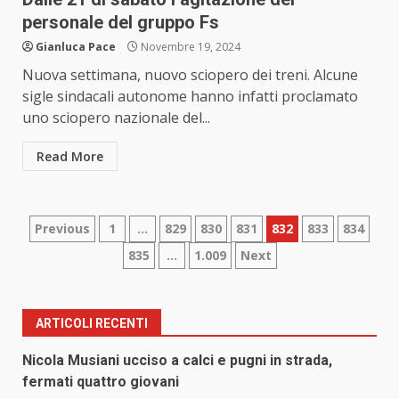
personale del gruppo Fs
Gianluca Pace
Novembre 19, 2024
Nuova settimana, nuovo sciopero dei treni. Alcune
sigle sindacali autonome hanno infatti proclamato
uno sciopero nazionale del...
Read More
Paginazione
Previous
1
…
829
830
831
832
833
834
835
…
1.009
Next
degli
articoli
ARTICOLI RECENTI
Nicola Musiani ucciso a calci e pugni in strada,
fermati quattro giovani