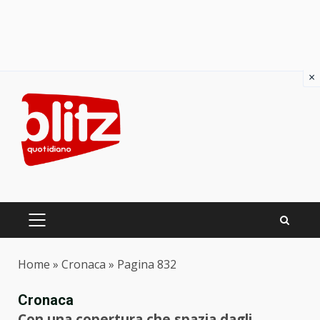
×
Skip
to
content
PRIMARY
MENU
Home
»
Cronaca
»
Pagina 832
Cronaca
Con una copertura che spazia dagli