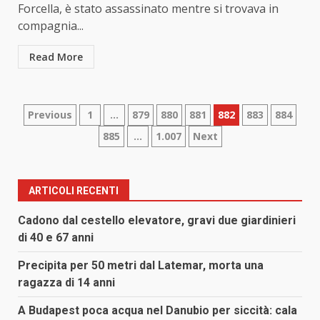
Forcella, è stato assassinato mentre si trovava in
compagnia...
Read More
Paginazione
Previous
1
…
879
880
881
882
883
884
885
…
1.007
Next
degli
articoli
ARTICOLI RECENTI
Cadono dal cestello elevatore, gravi due giardinieri
di 40 e 67 anni
Precipita per 50 metri dal Latemar, morta una
ragazza di 14 anni
A Budapest poca acqua nel Danubio per siccità: cala