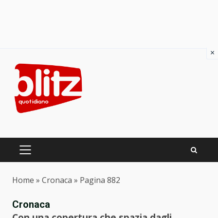
×
Skip
to
content
PRIMARY
MENU
Home
»
Cronaca
»
Pagina 882
Cronaca
Con una copertura che spazia dagli