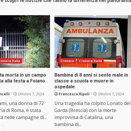
e scopri le notizie che fanno la differenza nel panoram
ronaca Italia
Cronaca
Cronaca Italia
ta morta in un campo
Bambina di 8 anni si sente male in
ta alla testa a Foiano
classe a scuola e muore in
ospedale
ncelli
Ottobre 7, 2024
Francesca Ripoli
Ottobre 7, 2024
lami, una donna di 72
Una tragedia ha colpito Lonato del
ria di Roma, è stata
Garda (Brescia) con la morte
a nelle campagne di...
improvvisa di Catalina, una
bambina di...