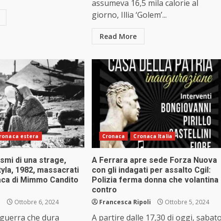
assumeva 16,5 mila calorie al
giorno, Illia ‘Golem’...
Read More
ronaca estera
Cronaca
Cronaca Italia
smi di una strage,
A Ferrara apre sede Forza Nuova
yla, 1982, massacrati
con gli indagati per assalto Cgil:
naca di Mimmo Candito
Polizia ferma donna che volantina
contro
i
Ottobre 6, 2024
Francesca Ripoli
Ottobre 5, 2024
 guerra che dura
A partire dalle 17,30 di oggi, sabat