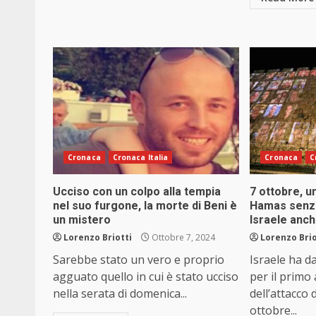
Cronaca
Cronaca Italia
Cronaca
C
Ucciso con un colpo alla tempia
7 ottobre, u
nel suo furgone, la morte di Beni è
Hamas senza
un mistero
Israele anch
Lorenzo Briotti
Ottobre 7, 2024
Lorenzo Brio
Sarebbe stato un vero e proprio
Israele ha da
agguato quello in cui è stato ucciso
per il primo
nella serata di domenica...
dell’attacco
ottobre...