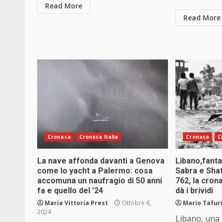
Read More
Read More
Cronaca
Cronaca Italia
Cronaca
C
La nave affonda davanti a Genova
Libano,fanta
come lo yacht a Palermo: cosa
Sabra e Shat
accomuna un naufragio di 50 anni
762, la cro
fa e quello del ’24
dà i brividi
Maria Vittoria Prest
Ottobre 6,
Mario Tafur
2024
Libano, una