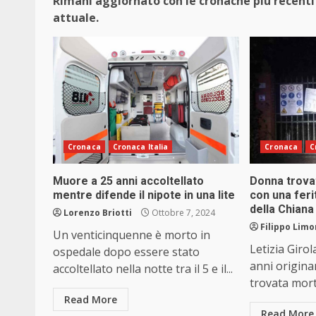
Rimani aggiornato con le cronache più recenti 
attuale.
Cronaca
Cronaca Italia
Cronaca
C
Muore a 25 anni accoltellato
Donna trova
mentre difende il nipote in una lite
con una feri
della Chiana
Lorenzo Briotti
Ottobre 7, 2024
Filippo Limo
Un venticinquenne è morto in
Letizia Giro
ospedale dopo essere stato
anni origina
accoltellato nella notte tra il 5 e il...
trovata mort
Read More
Read More