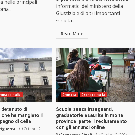
a nelle principali
informatici del ministero della
oma...
Giustizia e di altri importanti
società...
Read More
ronaca Italia
Cronaca
Cronaca Italia
l detenuto di
Scuole senza insegnanti,
 che ha mangiato il
graduatorie esaurite in molte
pagno di cella
province: parte il reclutamento
con gli annunci online
ciguerra
Ottobre 2,
Francesca Ripoli
Ottobre 2, 2024