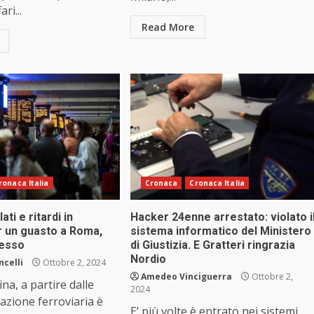
ri...
Read More
ronaca Italia
Cronaca
Cronaca Italia
ati e ritardi in
Hacker 24enne arrestato: violato i
per un guasto a Roma,
sistema informatico del Ministero
cesso
di Giustizia. E Gratteri ringrazia
Nordio
ncelli
Ottobre 2, 2024
Amedeo Vinciguerra
Ottobre 2,
na, a partire dalle
2024
olazione ferroviaria è
E’ più volte è entrato nei sistemi