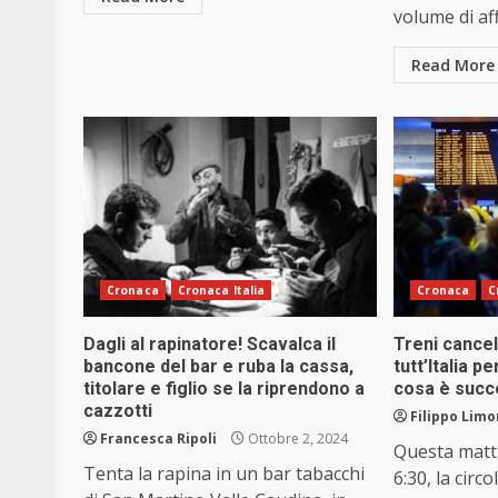
volume di affa
Read More
Cronaca
Cronaca Italia
Cronaca
C
Dagli al rapinatore! Scavalca il
Treni cancell
bancone del bar e ruba la cassa,
tutt’Italia 
titolare e figlio se la riprendono a
cosa è suc
cazzotti
Filippo Limo
Francesca Ripoli
Ottobre 2, 2024
Questa matti
Tenta la rapina in un bar tabacchi
6:30, la circ