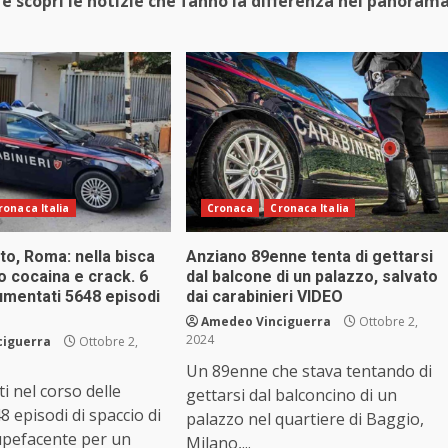
e scopri le notizie che fanno la differenza nel panoram
ronaca Italia
Cronaca
Cronaca Italia
to, Roma: nella bisca
Anziano 89enne tenta di gettarsi
o cocaina e crack. 6
dal balcone di un palazzo, salvato
umentati 5648 episodi
dai carabinieri VIDEO
Amedeo Vinciguerra
Ottobre 2,
2024
ciguerra
Ottobre 2,
Un 89enne che stava tentando di
 nel corso delle
gettarsi dal balconcino di un
8 episodi di spaccio di
palazzo nel quartiere di Baggio,
upefacente per un
Milano,...