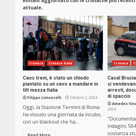
Rimani aggiornato con le cronache più recenti 
attuale.
Cronaca
Cronaca Italia
Cronaca
C
Caos treni, è stato un chiodo
Casal Brucia
piantato su un cavo a mandare in
si vendevan
tilt mezza Italia
arresti, doc
di spaccio
Filippo Limoncelli
Ottobre 2, 2024
Amedeo Vin
Oggi, la Stazione Termini di Roma
2024
ha vissuto una giornata da incubo,
“Documentati
con un blackout che ha...
indagini, 564
sostanza st
Read More