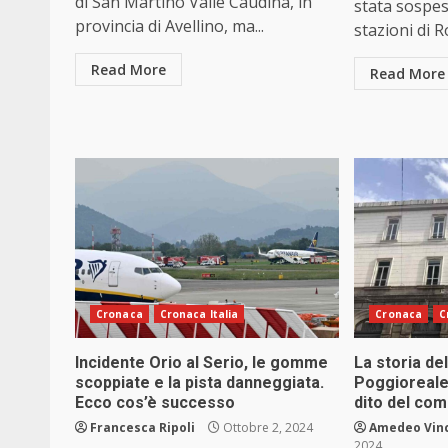
di San Martino Valle Caudina, in
stata sospes
provincia di Avellino, ma...
stazioni di R
Read More
Read More
Cronaca
Cronaca Italia
Cronaca
C
Incidente Orio al Serio, le gomme
La storia de
scoppiate e la pista danneggiata.
Poggioreale
Ecco cos’è successo
dito del com
Francesca Ripoli
Ottobre 2, 2024
Amedeo Vin
2024