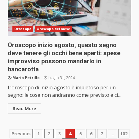
Oroscopo
Oroscopo del mese
Oroscopo inizio agosto, questo segno
deve tenere gli occhi bene aperti: spese
improvviso possono mandarlo in
bancarotta
Maria Petrillo
Luglio 31, 2024
L’oroscopo di inizio agosto è impietoso per un
segno: le cose non andranno come previsto e ci...
Read More
Paginazione
Previous
1
2
3
4
5
6
7
…
102