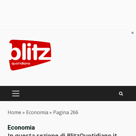
×
Skip
to
content
PRIMARY
MENU
Home
»
Economia
»
Pagina 266
Economia
In questa sezione di BlitzQuotidiano.it