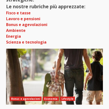
Le nostre rubriche più apprezzate:
Fisco e tasse
Lavoro e pensioni
Bonus e agevolazioni
Ambiente
Energia
Scienza e tecnologia
Bonus e agevolazioni
Economia
Lifestyle