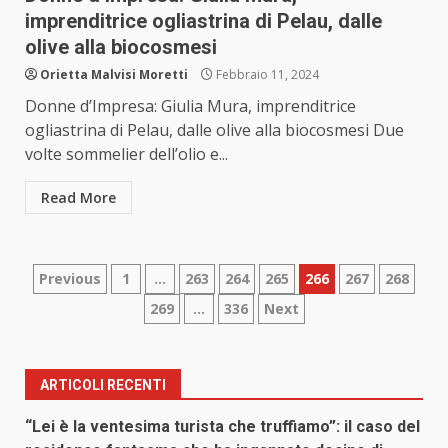
imprenditrice ogliastrina di Pelau, dalle
olive alla biocosmesi
Orietta Malvisi Moretti
Febbraio 11, 2024
Donne d’Impresa: Giulia Mura, imprenditrice
ogliastrina di Pelau, dalle olive alla biocosmesi Due
volte sommelier dell’olio e...
Read More
Paginazione
Previous
1
…
263
264
265
266
267
268
269
…
336
Next
degli
articoli
ARTICOLI RECENTI
“Lei è la ventesima turista che truffiamo”: il caso del