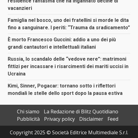
residence fantasma che ha ingannato decine di
vacanzieri
Famiglia nel bosco, uno dei fratellini si morde le dita
fino a sanguinare. I periti: “Trauma da sradicamento”
È morto Francesco Guccini: addio a uno dei più
grandi cantautori e intellettuali italiani
Russia, lo scandalo delle “vedove nere”: matrimoni
fittizi per incassare i risarcimenti dei mariti uccisi in
Ucraina
Kimi, Sinner, Pogacar: tornano sotto i riflettori
mondiali le stelle dello sport dopo la pausa estiva
Chi siamo
La Redazione di Blitz Quotidiano
Pubblicità
Privacy policy
Disclaimer
Feed
Copyright 2025 © Società Editrice Multimediale S.r.l.