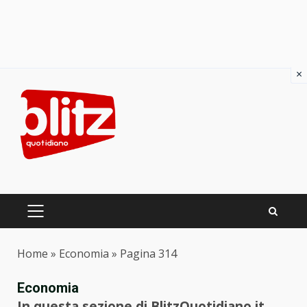
×
Skip
to
content
PRIMARY
MENU
Home
»
Economia
»
Pagina 314
Economia
In questa sezione di BlitzQuotidiano.it