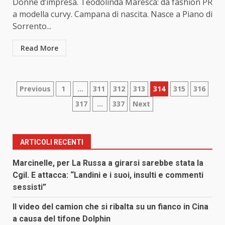
Donne d’impresa. Teodolinda Maresca: da fashion PR
a modella curvy. Campana di nascita. Nasce a Piano di
Sorrento...
Read More
Paginazione
Previous
1
…
311
312
313
314
315
316
317
…
337
Next
degli
articoli
ARTICOLI RECENTI
Marcinelle, per La Russa a girarsi sarebbe stata la
Cgil. E attacca: “Landini e i suoi, insulti e commenti
sessisti”
Il video del camion che si ribalta su un fianco in Cina
a causa del tifone Dolphin