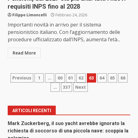
requisiti INPS fino al 2028
Filippo Limoncelli
Febbraio 24, 2026
Importanti novità in arrivo per il sistema
pensionistico italiano. Con l’aggiornamento delle
procedure ufficializzato dall’INPS, aumenta l’età...
Read More
Paginazione
Previous
1
…
60
61
62
63
64
65
66
…
337
Next
degli
articoli
ARTICOLI RECENTI
Mark Zuckerberg, il suo yacht avrebbe ignorato la
richiesta di soccorso di una piccola nave: scoppia la