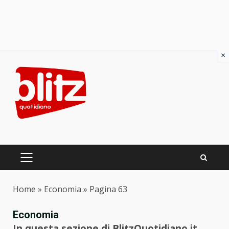
×
Skip
to
content
PRIMARY
MENU
Home
»
Economia
»
Pagina 63
Economia
In questa sezione di BlitzQuotidiano.it