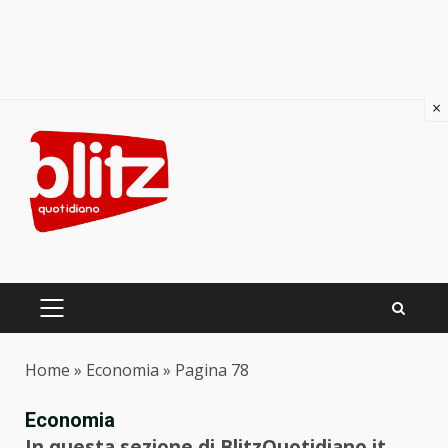
×
Skip
to
content
PRIMARY
MENU
Home
»
Economia
»
Pagina 78
Economia
In questa sezione di BlitzQuotidiano.it