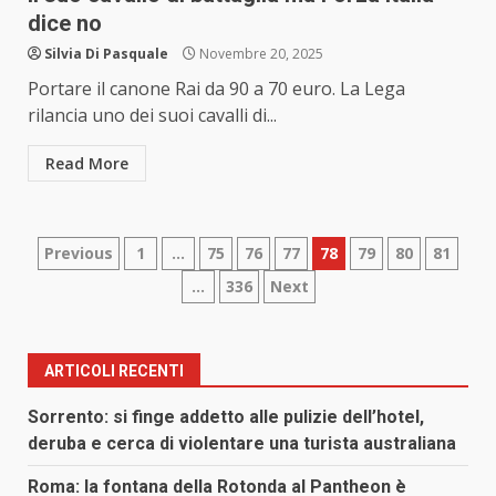
dice no
Silvia Di Pasquale
Novembre 20, 2025
Portare il canone Rai da 90 a 70 euro. La Lega
rilancia uno dei suoi cavalli di...
Read More
Paginazione
Previous
1
…
75
76
77
78
79
80
81
…
336
Next
degli
articoli
ARTICOLI RECENTI
Sorrento: si finge addetto alle pulizie dell’hotel,
deruba e cerca di violentare una turista australiana
Roma: la fontana della Rotonda al Pantheon è