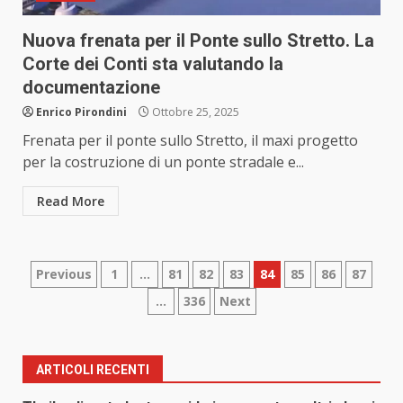
Nuova frenata per il Ponte sullo Stretto. La
Corte dei Conti sta valutando la
documentazione
Enrico Pirondini
Ottobre 25, 2025
Frenata per il ponte sullo Stretto, il maxi progetto
per la costruzione di un ponte stradale e...
Read More
Paginazione
Previous
1
…
81
82
83
84
85
86
87
…
336
Next
degli
articoli
ARTICOLI RECENTI