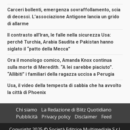
Carceri bollenti, emergenza sovraffollamento, scia
di decessi. L’associazione Antigone lancia un grido
di allarme
Il contrasto all’Iran, le falle nella sicurezza Usa:
perché Turchia, Arabia Saudita e Pakistan hanno
siglato il “patto della Mecca”
Ora il monologo comico, Amanda Knox continua
sulla morte di Meredith. “A lei sarebbe piaciuto”.
“Allibiti” i familiari della ragazza uccisa a Perugia
Usa, il video della tempesta di sabbia che ha avvolto
la città di Phoenix
Chi siamo
La Redazione di Blitz Quotidiano
Pubblicità
Privacy policy
Disclaimer
Feed
Copyright 2025 © Società Editrice Multimediale S.r.l.