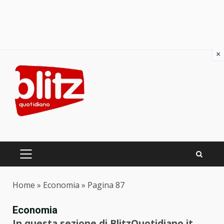
×
Skip
to
content
PRIMARY
MENU
Home
»
Economia
»
Pagina 87
Economia
In questa sezione di BlitzQuotidiano.it