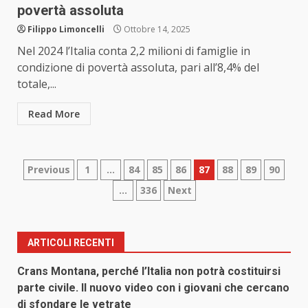
povertà assoluta
Filippo Limoncelli
Ottobre 14, 2025
Nel 2024 l’Italia conta 2,2 milioni di famiglie in
condizione di povertà assoluta, pari all’8,4% del
totale,...
Read More
Paginazione
Previous
1
…
84
85
86
87
88
89
90
…
336
Next
degli
articoli
ARTICOLI RECENTI
Crans Montana, perché l’Italia non potrà costituirsi
parte civile. Il nuovo video con i giovani che cercano
di sfondare le vetrate