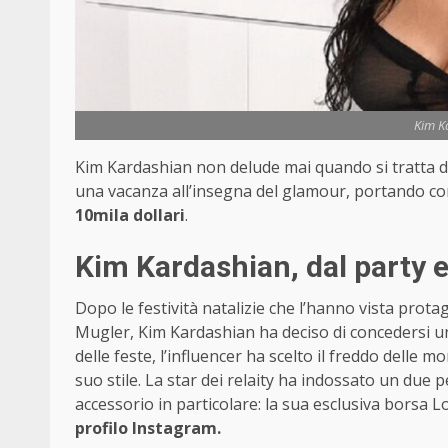
Kim K
Kim Kardashian non delude mai quando si tratta di l
una vacanza all’insegna del glamour, portando c
10mila dollari
.
Kim Kardashian, dal party es
Dopo le festività natalizie che l’hanno vista prota
Mugler, Kim Kardashian ha deciso di concedersi un 
delle feste, l’influencer ha scelto il freddo delle
suo stile. La star dei relaity ha indossato un due pe
accessorio in particolare: la sua esclusiva borsa L
profilo Instagram.