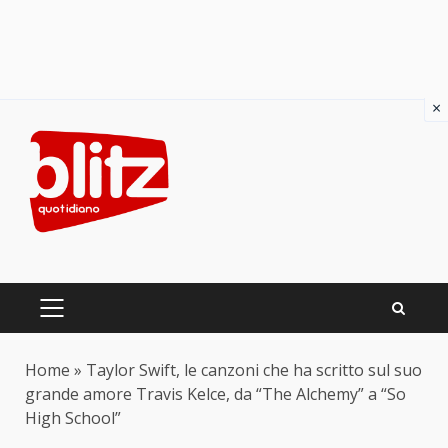
×
Skip
to
content
PRIMARY
MENU
Home
»
Taylor Swift, le canzoni che ha scritto sul suo
grande amore Travis Kelce, da “The Alchemy” a “So
High School”