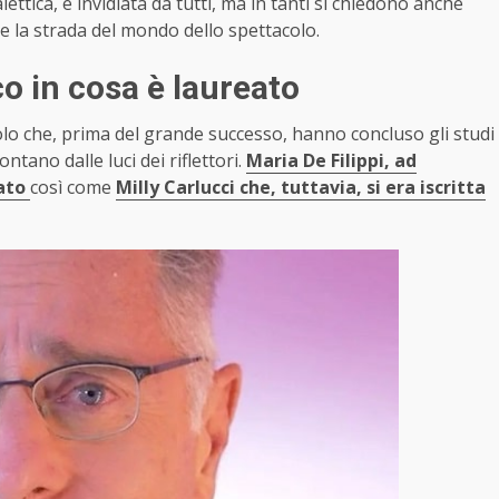
ettica, è invidiata da tutti, ma in tanti si chiedono anche
e la strada del mondo dello spettacolo.
co in cosa è laureato
olo che, prima del grande successo, hanno concluso gli studi
tano dalle luci dei riflettori.
Maria De Filippi, ad
ato
così come
Milly Carlucci che, tuttavia, si era iscritta