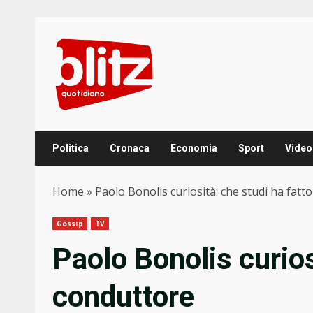
Skip
to
content
Politica
Cronaca
Economia
Sport
Video
Home
»
Paolo Bonolis curiosità: che studi ha fatto
Gossip
TV
Paolo Bonolis curiosi
conduttore