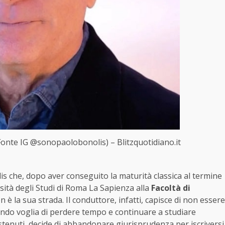
(Fonte IG @sonopaolobonolis) – Blitzquotidiano.it
lis che, dopo aver conseguito la maturità classica al termine
ersità degli Studi di Roma La Sapienza alla
Facoltà di
 è la sua strada. Il conduttore, infatti, capisce di non essere
endo voglia di perdere tempo e continuare a studiare
tenuti, decide di abbandonare giurisprudenza per iscriversi