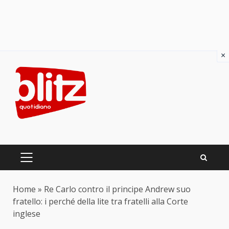
×
Skip
to
content
PRIMARY
MENU
Home
»
Re Carlo contro il principe Andrew suo
fratello: i perché della lite tra fratelli alla Corte
inglese