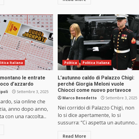
litica Italiana
Politica
Politica Italiana
montano le entrate
L’autunno caldo di Palazzo Chigi:
gioco d’azzardo
perché Giorgia Meloni vuole
Chiocci come nuovo portavoce
ipoli
Settembre 3, 2025
Marco Benedetto
Settembre 3, 2025
zardo, sia online che
Nei corridoi di Palazzo Chigi, non
nzia, anno dopo anno,
lo si dice apertamente, lo si
ita con una raccolta...
sussurra: “Ci aspetta un autunno...
Read More