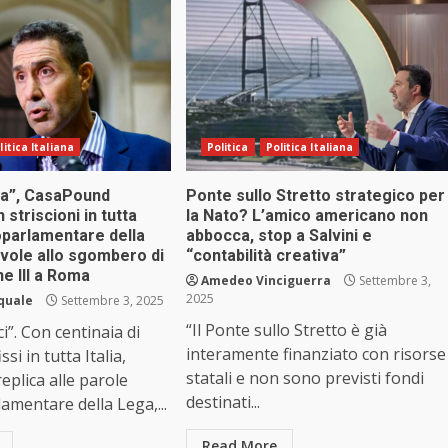
litica Italiana
Politica
Politica Italiana
ua”, CasaPound
Ponte sullo Stretto strategico per
 striscioni in tutta
la Nato? L’amico americano non
uroparlamentare della
abbocca, stop a Salvini e
vole allo sgombero di
“contabilità creativa”
e III a Roma
Amedeo Vinciguerra
Settembre 3,
2025
squale
Settembre 3, 2025
“Il Ponte sullo Stretto è già
i”. Con centinaia di
interamente finanziato con risorse
issi in tutta Italia,
statali e non sono previsti fondi
plica alle parole
destinati...
lamentare della Lega,...
Read More