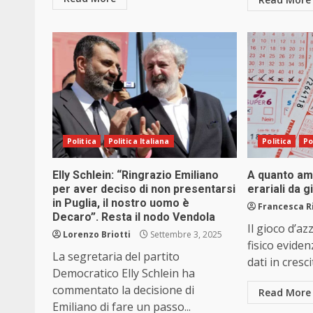
Politica
Politica Italiana
Politica
Po
Elly Schlein: “Ringrazio Emiliano
A quanto am
per aver deciso di non presentarsi
erariali da 
in Puglia, il nostro uomo è
Francesca R
Decaro”. Resta il nodo Vendola
Il gioco d’az
Lorenzo Briotti
Settembre 3, 2025
fisico evide
La segretaria del partito
dati in cresc
Democratico Elly Schlein ha
commentato la decisione di
Read More
Emiliano di fare un passo...