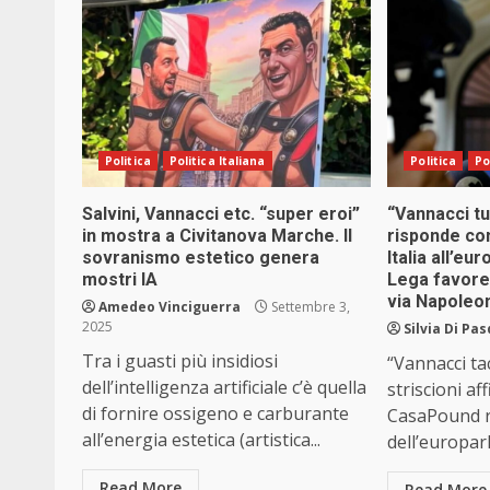
Politica
Politica Italiana
Politica
Po
Salvini, Vannacci etc. “super eroi”
“Vannacci t
in mostra a Civitanova Marche. Il
risponde con
sovranismo estetico genera
Italia all’e
mostri IA
Lega favore
via Napoleon
Amedeo Vinciguerra
Settembre 3,
2025
Silvia Di Pa
Tra i guasti più insidiosi
“Vannacci tac
dell’intelligenza artificiale c’è quella
striscioni aff
di fornire ossigeno e carburante
CasaPound re
all’energia estetica (artistica...
dell’europar
Read More
Read More