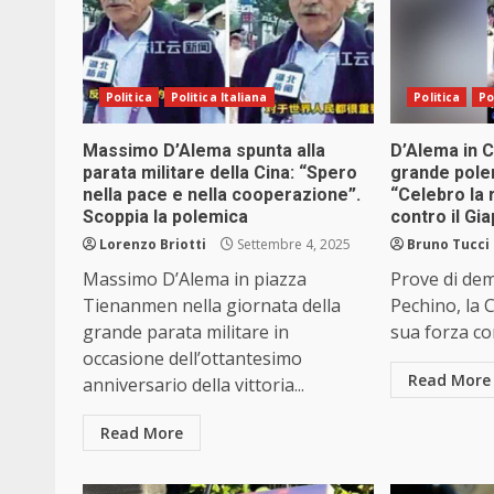
Politica
Politica Italiana
Politica
Po
Massimo D’Alema spunta alla
D’Alema in Ci
parata militare della Cina: “Spero
grande polem
nella pace e nella cooperazione”.
“Celebro la 
Scoppia la polemica
contro il Gi
Lorenzo Briotti
Settembre 4, 2025
Bruno Tucci
Massimo D’Alema in piazza
Prove di demo
Tienanmen nella giornata della
Pechino, la 
grande parata militare in
sua forza con
occasione dell’ottantesimo
Read More
anniversario della vittoria...
Read More