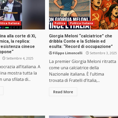
litica Italiana
Politica
Politica Italiana
na alla corte di Xi,
Giorgia Meloni “calciatrice” che
ica, la replica:
dribbla Conte e la Schlein ed
resistenza cinese
esulta: “Record di occupazione”
appone“
Filippo Limoncelli
Settembre 3, 2025
Settembre 4, 2025
La premier Giorgia Meloni ritratta
crazia all’italiana. A
come una calciatrice della
Cina mostra tutta la
Nazionale italiana. È l’ultima
 una sfilata di...
trovata di Fratelli d’Italia,...
Read More