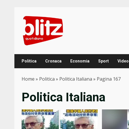
Skip
to
content
Politica
Cronaca
Economia
Sport
Video
Home
»
Politica
»
Politica Italiana
»
Pagina 167
Politica Italiana