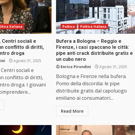
litica Italiana
Politica
Politica Italiana
 Centri sociali e
Bufera a Bologna – Reggio e
 conflitto di diritti,
Firenze, i casi spaccano le città:
ontro droga
pipe anti crack distribuite gratis e
un cubo nero
ini
Agosto 31, 2025
Enrico Pirondini
Agosto 31, 2025
Centri sociali e
Bologna e Firenze nella bufera.
 conflitto di diritti,
Pomo della discordia: le pipe
ntro droga. I giovani
distribuite gratis dal capoluogo
omprendere...
emiliano ai consumatori...
Read More