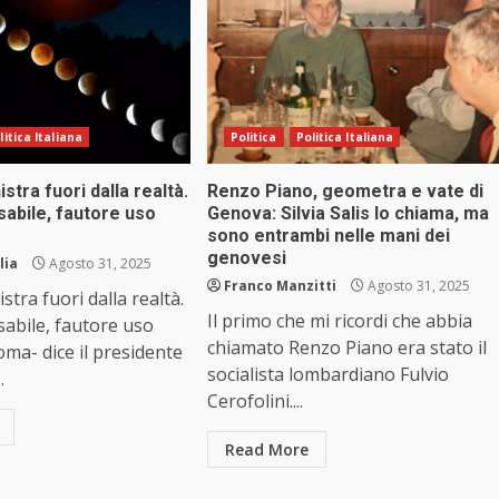
litica Italiana
Politica
Politica Italiana
istra fuori dalla realtà.
Renzo Piano, geometra e vate di
abile, fautore uso
Genova: Silvia Salis lo chiama, ma
sono entrambi nelle mani dei
genovesi
lia
Agosto 31, 2025
Franco Manzitti
Agosto 31, 2025
istra fuori dalla realtà.
Il primo che mi ricordi che abbia
abile, fautore uso
chiamato Renzo Piano era stato il
ma- dice il presidente
socialista lombardiano Fulvio
.
Cerofolini....
Read More