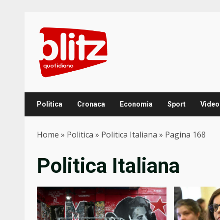
Skip
to
content
Politica
Cronaca
Economia
Sport
Video
Home
»
Politica
»
Politica Italiana
»
Pagina 168
Politica Italiana