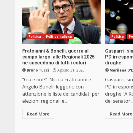
Politica
Politica Italiana
Politica
Po
Fratoianni & Bonelli, guerra al
Gasparri: sin
campo largo: alle Regionali 2025
PD irrespons
ne succedono di tutti i colori
droghe
Bruno Tucci
Agosto 31, 2025
Marilena D'E
“Già e noi?”. Nicola Fratoianni e
Gasparri: sin
Angelo Bonelli leggono con
PD irrespons
attenzione le liste dei candidati per
droghe “A Ro
elezioni regionali e...
dei senatori..
Read More
Read More