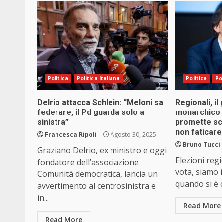
Politica
Politica Italiana
Politica
Po
Delrio attacca Schlein: “Meloni sa
Regionali, il
federare, il Pd guarda solo a
monarchico L
sinistra”
promette sc
non faticare
Francesca Ripoli
Agosto 30, 2025
Bruno Tucci
Graziano Delrio, ex ministro e oggi
Elezioni regi
fondatore dell’associazione
vota, siamo i
Comunità democratica, lancia un
quando si è co
avvertimento al centrosinistra e
in...
Read More
Read More