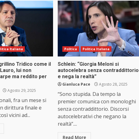
litica Italiana
Politica
Politica Italiana
 grillino Tridico come il
Schlein: “Giorgia Meloni si
auro, lui non
autocelebra senza contraddittorio
arpe ma reddito per
e nega la realtà”
Gianluca Pace
Agosto 28, 2025
Agosto 29, 2025
“Sono stupida. Da tempo la
onali, fra un mese si
premier comunica con monologhi
n dirittura finale e
senza contraddittorio. Discorsi
sì vicini ad...
autocelebrativi che negano la
realtà”....
Read More