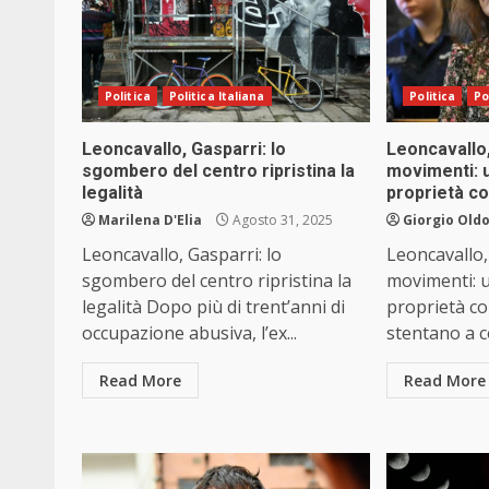
Politica
Politica Italiana
Politica
Po
Leoncavallo, Gasparri: lo
Leoncavallo,
sgombero del centro ripristina la
movimenti: un
legalità
proprietà c
Marilena D'Elia
Agosto 31, 2025
Giorgio Oldo
Leoncavallo, Gasparri: lo
Leoncavallo, 
sgombero del centro ripristina la
movimenti: un
legalità Dopo più di trent’anni di
proprietà co
occupazione abusiva, l’ex...
stentano a c
Read More
Read More