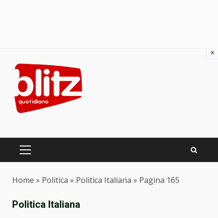
×
Skip
to
content
PRIMARY
MENU
Home
»
Politica
»
Politica Italiana
»
Pagina 165
Politica Italiana