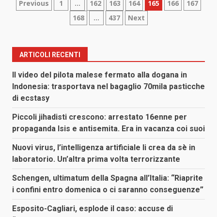
Paginazione
Previous
1
…
162
163
164
165
166
167
168
…
437
Next
degli
articoli
ARTICOLI RECENTI
Il video del pilota malese fermato alla dogana in
Indonesia: trasportava nel bagaglio 70mila pasticche
di ecstasy
Piccoli jihadisti crescono: arrestato 16enne per
propaganda Isis e antisemita. Era in vacanza coi suoi
Nuovi virus, l’intelligenza artificiale li crea da sè in
laboratorio. Un’altra prima volta terrorizzante
Schengen, ultimatum della Spagna all’Italia: “Riaprite
i confini entro domenica o ci saranno conseguenze”
Esposito-Cagliari, esplode il caso: accuse di