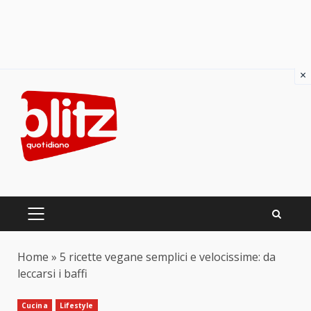
×
Skip
to
content
PRIMARY
MENU
Home
»
5 ricette vegane semplici e velocissime: da
leccarsi i baffi
Cucina
Lifestyle