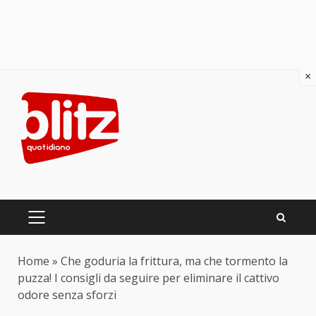
×
Skip
to
content
PRIMARY
MENU
Home
»
Che goduria la frittura, ma che tormento la
puzza! I consigli da seguire per eliminare il cattivo
odore senza sforzi