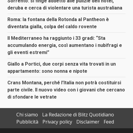
Sorrento: si finge addetto alle pulizie dell’hotel,
deruba e cerca di violentare una turista australiana
Roma: la fontana della Rotonda al Pantheon è
diventata gialla, colpa del caldo rovente
Il Mediterraneo ha raggiunto i 33 gradi: “Sta
accumulando energia, così aumentano i nubifragi e
gli eventi estremi”
Giallo a Portici, due corpi senza vita trovati in un
appartamento: sono nonna e nipote
Crans Montana, perché l’Italia non potrà costituirsi
parte civile. Il nuovo video con i giovani che cercano
di sfondare le vetrate
Chi siamo
La Redazione di Blitz Quotidiano
Pubblicità
Privacy policy
Disclaimer
Feed