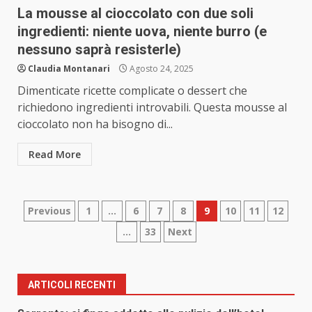
La mousse al cioccolato con due soli
ingredienti: niente uova, niente burro (e
nessuno saprà resisterle)
Claudia Montanari
Agosto 24, 2025
Dimenticate ricette complicate o dessert che
richiedono ingredienti introvabili. Questa mousse al
cioccolato non ha bisogno di...
Read More
Paginazione
Previous
1
…
6
7
8
9
10
11
12
…
33
Next
degli
articoli
ARTICOLI RECENTI