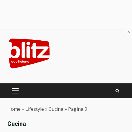
×
Skip
to
content
PRIMARY
MENU
Home
»
Lifestyle
»
Cucina
»
Pagina 9
Cucina