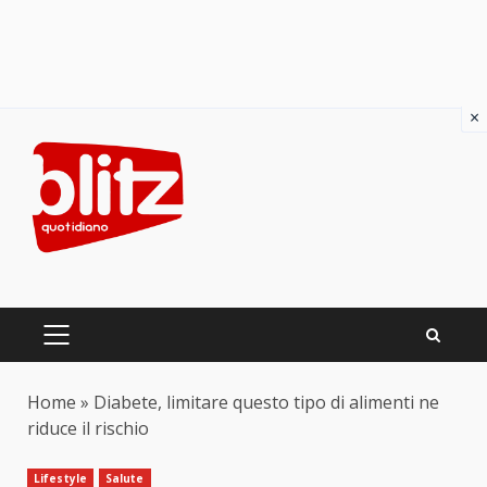
×
Skip
to
content
PRIMARY
MENU
Home
»
Diabete, limitare questo tipo di alimenti ne
riduce il rischio
Lifestyle
Salute