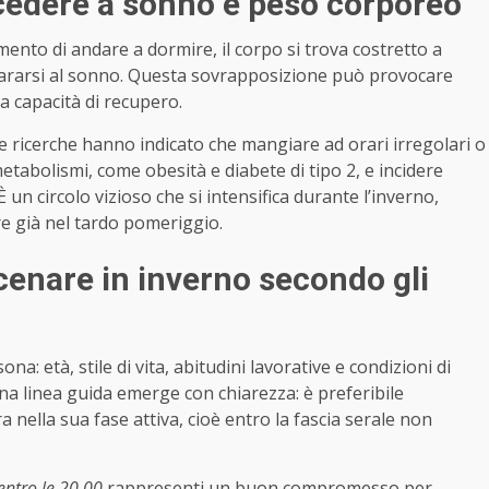
cedere a sonno e peso corporeo
nto di andare a dormire, il corpo si trova costretto a
epararsi al sonno. Questa sovrapposizione può provocare
a capacità di recupero.
ne ricerche hanno indicato che mangiare ad orari irregolari o
etabolismi, come obesità e diabete di tipo 2, e incidere
un circolo vizioso che si intensifica durante l’inverno,
re già nel tardo pomeriggio.
 cenare in inverno secondo gli
a: età, stile di vita, abitudini lavorative e condizioni di
una linea guida emerge con chiarezza: è preferibile
nella sua fase attiva, cioè entro la fascia serale non
entro le 20.00
rappresenti un buon compromesso per