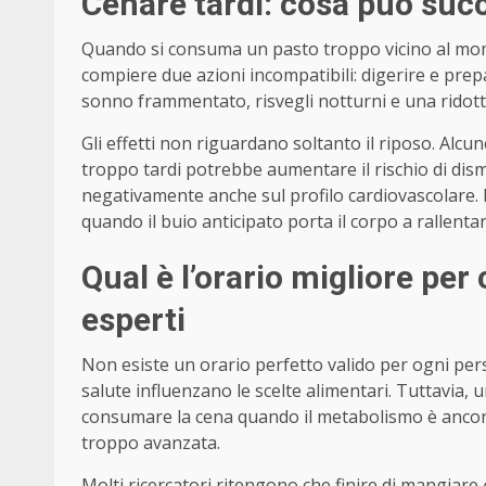
Cenare tardi: cosa può suc
Quando si consuma un pasto troppo vicino al mome
compiere due azioni incompatibili: digerire e pr
sonno frammentato, risvegli notturni e una ridott
Gli effetti non riguardano soltanto il riposo. Alcu
troppo tardi potrebbe aumentare il rischio di dism
negativamente anche sul profilo cardiovascolare. È 
quando il buio anticipato porta il corpo a rallenta
Qual è l’orario migliore per
esperti
Non esiste un orario perfetto valido per ogni person
salute influenzano le scelte alimentari. Tuttavia, 
consumare la cena quando il metabolismo è ancora 
troppo avanzata.
Molti ricercatori ritengono che finire di mangiare