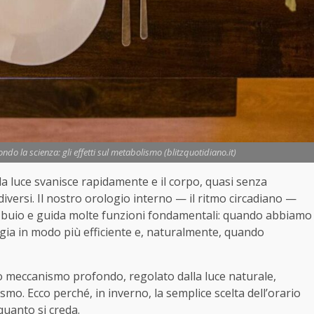
ndo la scienza: gli effetti sul metabolismo (blitzquotidiano.it)
, la luce svanisce rapidamente e il corpo, quasi senza
iversi. Il nostro orologio interno — il ritmo circadiano —
e buio e guida molte funzioni fondamentali: quando abbiamo
ia in modo più efficiente e, naturalmente, quando
to meccanismo profondo, regolato dalla luce naturale,
o. Ecco perché, in inverno, la semplice scelta dell’orario
quanto si creda.