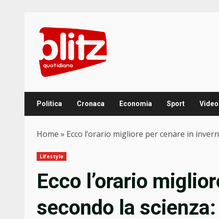
Skip
to
content
Politica
Cronaca
Economia
Sport
Video
Home
»
Ecco l’orario migliore per cenare in invern
Lifestyle
Ecco l’orario miglio
secondo la scienza: g