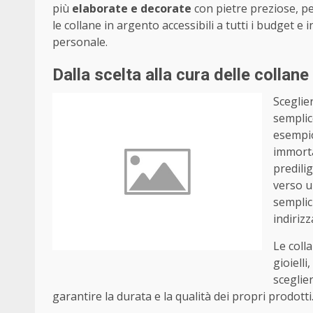
più
elaborate e decorate
con pietre preziose, pe
le collane in argento accessibili a tutti i budget e 
personale.
Dalla scelta alla cura delle collane
Sceglie
semplic
esempio
immorta
predili
verso u
semplici
indiriz
Le coll
gioielli
scegli
garantire la durata e la qualità dei propri prodotti