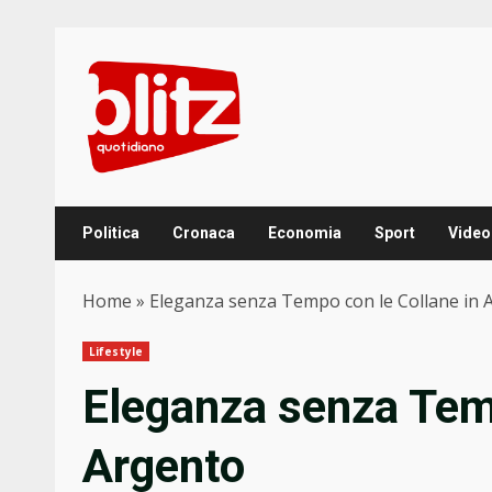
Skip
to
content
Politica
Cronaca
Economia
Sport
Video
Home
»
Eleganza senza Tempo con le Collane in 
Lifestyle
Eleganza senza Temp
Argento