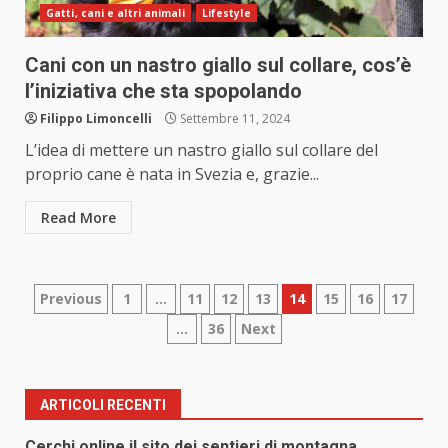
Gatti, cani e altri animali
Lifestyle
Cani con un nastro giallo sul collare, cos’è
l’iniziativa che sta spopolando
Filippo Limoncelli
Settembre 11, 2024
L’idea di mettere un nastro giallo sul collare del
proprio cane è nata in Svezia e, grazie...
Read More
Paginazione
Previous
1
…
11
12
13
14
15
16
17
…
36
Next
degli
articoli
ARTICOLI RECENTI
Cerchi online il sito dei sentieri di montagna