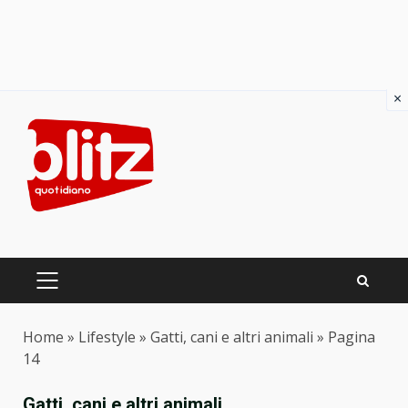
×
Skip
to
content
PRIMARY
MENU
Home
»
Lifestyle
»
Gatti, cani e altri animali
»
Pagina
14
Gatti, cani e altri animali