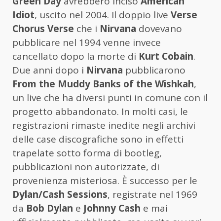
Green Day
avrebbero inciso
American
Idiot
, uscito nel 2004. Il doppio live
Verse
Chorus Verse
che i
Nirvana
dovevano
pubblicare nel 1994 venne invece
cancellato dopo la morte di
Kurt Cobain
.
Due anni dopo i
Nirvana
pubblicarono
From the Muddy Banks of the Wishkah
,
un live che ha diversi punti in comune con il
progetto abbandonato. In molti casi, le
registrazioni rimaste inedite negli archivi
delle case discografiche sono in effetti
trapelate sotto forma di bootleg,
pubblicazioni non autorizzate, di
provenienza misteriosa. È successo per le
Dylan/Cash Sessions
, registrate nel 1969
da
Bob Dylan
e
Johnny Cash
e mai