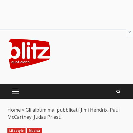
×
Skip
to
content
PRIMARY
MENU
Home
»
Gli album mai pubblicati: Jimi Hendrix, Paul
McCartney, Judas Priest…
Lifestyle
Musica