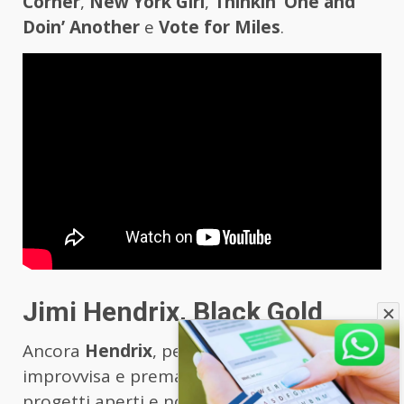
Corner
,
New York Girl
,
Thinkin’ One and
Doin’ Another
e
Vote for Miles
.
Jimi Hendrix, Black Gold
Ancora
Hendrix
, perché la sua morte
improvvisa e prematura ha lasciato diversi
progetti aperti e non realizzati. Quella di