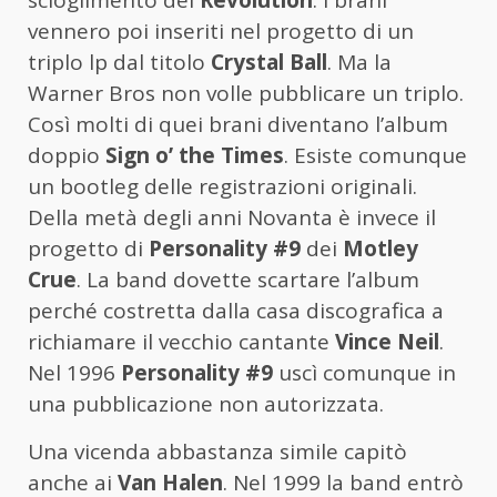
scioglimento dei
Revolution
. I brani
vennero poi inseriti nel progetto di un
triplo lp dal titolo
Crystal Ball
. Ma la
Warner Bros non volle pubblicare un triplo.
Così molti di quei brani diventano l’album
doppio
Sign o’ the Times
. Esiste comunque
un bootleg delle registrazioni originali.
Della metà degli anni Novanta è invece il
progetto di
Personality #9
dei
Motley
Crue
. La band dovette scartare l’album
perché costretta dalla casa discografica a
richiamare il vecchio cantante
Vince Neil
.
Nel 1996
Personality #9
uscì comunque in
una pubblicazione non autorizzata.
Una vicenda abbastanza simile capitò
anche ai
Van Halen
. Nel 1999 la band entrò