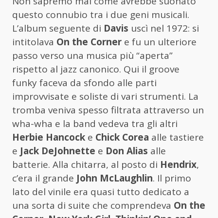
Non sapremo mai come avrebbe suonato
questo connubio tra i due geni musicali.
L’album seguente di
Davis
uscì nel 1972: si
intitolava
On the Corner
e fu un ulteriore
passo verso una musica più “aperta”
rispetto al jazz canonico. Qui il groove
funky faceva da sfondo alle parti
improvvisate e soliste di vari strumenti. La
tromba veniva spesso filtrata attraverso un
wha-wha e la band vedeva tra gli altri
Herbie Hancock
e
Chick Corea
alle tastiere
e
Jack DeJohnette
e
Don Alias
alle
batterie. Alla chitarra, al posto di
Hendrix
,
c’era il grande
John McLaughlin
. Il primo
lato del vinile era quasi tutto dedicato a
una sorta di suite che comprendeva
On the