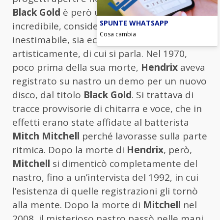
Black Gold
è però una storia piuttosto
SPUNTE WHATSAPP
incredibile, considerando il tesoro
Cosa cambia
inestimabile, sia economicamente che
artisticamente, di cui si parla. Nel 1970,
poco prima della sua morte,
Hendrix
aveva
registrato su nastro un demo per un nuovo
disco, dal titolo
Black Gold
. Si trattava di
tracce provvisorie di chitarra e voce, che in
effetti erano state affidate al batterista
Mitch Mitchell
perché lavorasse sulla parte
ritmica. Dopo la morte di
Hendrix
, però,
Mitchell
si dimenticò completamente del
nastro, fino a un’intervista del 1992, in cui
l’esistenza di quelle registrazioni gli tornò
alla mente. Dopo la morte di
Mitchell
nel
2008, il misterioso nastro passò nelle mani