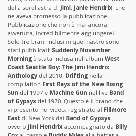
della sorellastra di
Jimi
,
Janie Hendrix
, che
ne aveva promesso la pubblicazione.
Pubblicazione che non è mai ancora
avvenuta, incredibilmente aggiungerei.
Solo tre brani inclusi in quel nastro sono
stati pubblicati:
Suddenly November
Morning
è stata inclusa nell’album
West
Coast Seattle Boy: The Jimi Hendrix
Anthology
del 2010,
Drifting
nella
compilation
First Rays of the New Rising
Sun
del 1997 e
Machine Gun
nel live
Band
of Gypsys
del 1970. Questo è il brano che
vi presento nel video, registrato al
Fillmore
East
di New York dai
Band of Gypsys
,
ovvero
Jimi Hendrix
accompagnato da
Billy
Cox
al basso e
Buddy Miles
alla batteria.