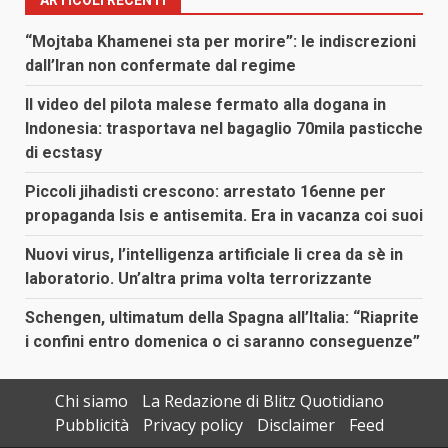
“Mojtaba Khamenei sta per morire”: le indiscrezioni
dall’Iran non confermate dal regime
Il video del pilota malese fermato alla dogana in
Indonesia: trasportava nel bagaglio 70mila pasticche
di ecstasy
Piccoli jihadisti crescono: arrestato 16enne per
propaganda Isis e antisemita. Era in vacanza coi suoi
Nuovi virus, l’intelligenza artificiale li crea da sè in
laboratorio. Un’altra prima volta terrorizzante
Schengen, ultimatum della Spagna all’Italia: “Riaprite
i confini entro domenica o ci saranno conseguenze”
Chi siamo
La Redazione di Blitz Quotidiano
Pubblicità
Privacy policy
Disclaimer
Feed