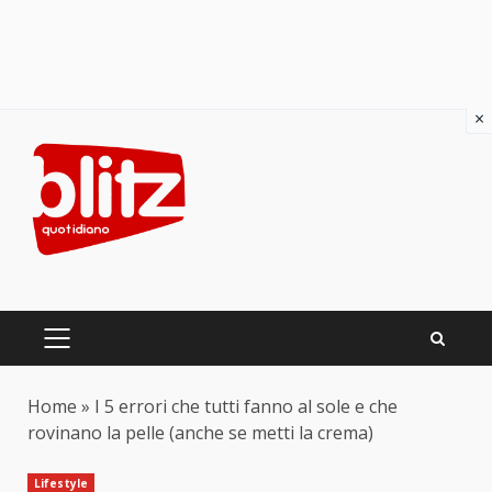
×
Skip
to
content
PRIMARY
MENU
Home
»
I 5 errori che tutti fanno al sole e che
rovinano la pelle (anche se metti la crema)
Lifestyle