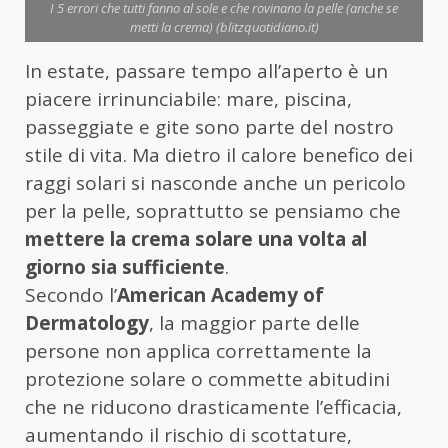
I 5 errori che tutti fanno al sole e che rovinano la pelle (anche se
metti la crema) (blitzquotidiano.it)
In estate, passare tempo all’aperto è un
piacere irrinunciabile: mare, piscina,
passeggiate e gite sono parte del nostro
stile di vita. Ma dietro il calore benefico dei
raggi solari si nasconde anche un pericolo
per la pelle, soprattutto se pensiamo che
mettere la crema solare una volta al
giorno sia sufficiente
.
Secondo l’
American Academy of
Dermatology
, la maggior parte delle
persone non applica correttamente la
protezione solare o commette abitudini
che ne riducono drasticamente l’efficacia,
aumentando il rischio di scottature,