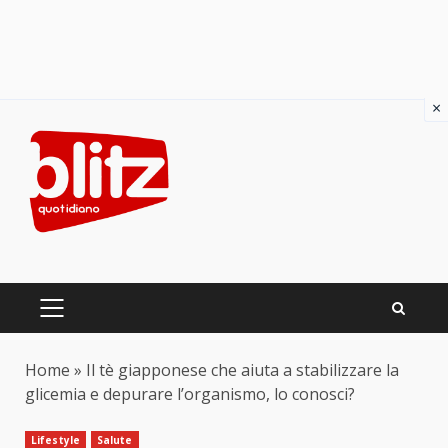
×
Skip
to
content
PRIMARY
MENU
Home
»
Il tè giapponese che aiuta a stabilizzare la
glicemia e depurare l’organismo, lo conosci?
Lifestyle
Salute