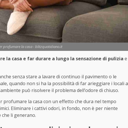
er profumare la casa - blitzquotidiano.it
e la casa e far durare a lungo la sensazione di pulizia
e
anche senza stare a lavare di continuo il pavimento o le
e, quando non si ha la possibilità di far arieggiare i locali a
mbiente può risolvere il problema dell’odore di chiuso.
per profumare la casa con un effetto che dura nel tempo
ci. Eliminare i cattivi odori, in fondo, non è per niente
e che li generano.