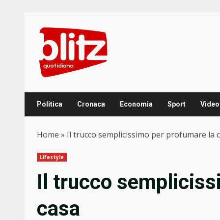
Skip
to
content
Politica
Cronaca
Economia
Sport
Video
Home
»
Il trucco semplicissimo per profumare la 
Lifestyle
Il trucco semplicis
casa