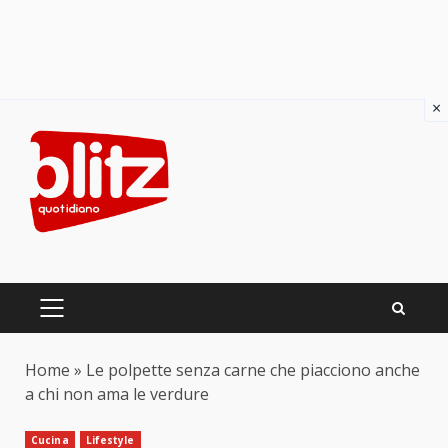
×
Skip
to
content
PRIMARY
MENU
Home
»
Le polpette senza carne che piacciono anche
a chi non ama le verdure
Cucina
Lifestyle