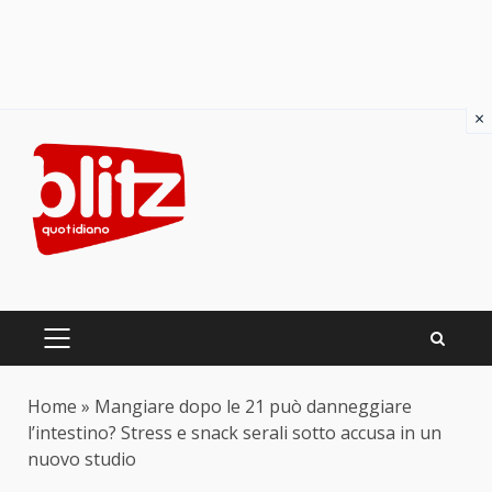
×
Skip
to
content
PRIMARY
MENU
Home
»
Mangiare dopo le 21 può danneggiare
l’intestino? Stress e snack serali sotto accusa in un
nuovo studio