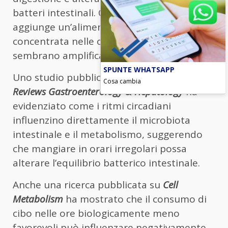
batteri intestinali. Quando a questo si
aggiunge un’alimentazione disordinata o
concentrata nelle ore notturne, gli effetti
sembrano amplificarsi.
SPUNTE WHATSAPP
Uno studio pubblicato sulla rivista
Nature
Cosa cambia
Reviews Gastroenterology & Hepatology
ha
evidenziato come i ritmi circadiani
influenzino direttamente il microbiota
intestinale e il metabolismo, suggerendo
che mangiare in orari irregolari possa
alterare l’equilibrio batterico intestinale.
Anche una ricerca pubblicata su
Cell
Metabolism
ha mostrato che il consumo di
cibo nelle ore biologicamente meno
favorevoli può influenzare negativamente