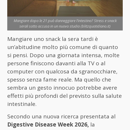
Mangiare dopo le 21 può danneggiare l’intestino? Stress e snack
serali sotto accusa in un nuovo studio (blitzquotidiano.it)
Mangiare uno snack la sera tardi è
un’abitudine molto più comune di quanto
si pensi. Dopo una giornata intensa, molte
persone finiscono davanti alla TV o al
computer con qualcosa da sgranocchiare,
spesso senza fame reale. Ma quello che
sembra un gesto innocuo potrebbe avere
effetti più profondi del previsto sulla salute
intestinale.
Secondo una nuova ricerca presentata al
Digestive Disease Week 2026,
la