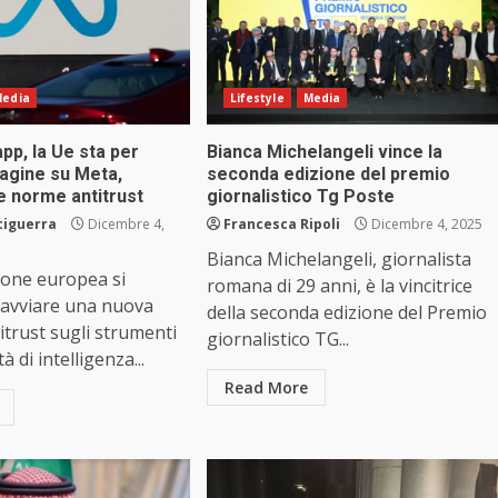
edia
Lifestyle
Media
pp, la Ue sta per
Bianca Michelangeli vince la
dagine su Meta,
seconda edizione del premio
e norme antitrust
giornalistico Tg Poste
ciguerra
Dicembre 4,
Francesca Ripoli
Dicembre 4, 2025
Bianca Michelangeli, giornalista
one europea si
romana di 29 anni, è la vincitrice
 avviare una nuova
della seconda edizione del Premio
itrust sugli strumenti
giornalistico TG...
à di intelligenza...
Read More