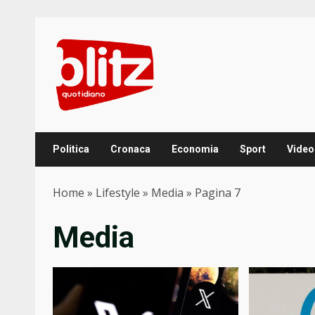
Skip
to
content
Politica
Cronaca
Economia
Sport
Video
Home
»
Lifestyle
»
Media
»
Pagina 7
Media