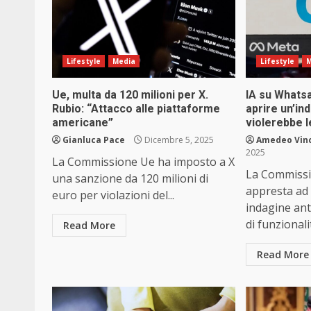
Lifestyle
Media
Lifestyle
M
Ue, multa da 120 milioni per X.
IA su Whatsa
Rubio: “Attacco alle piattaforme
aprire un’in
americane”
violerebbe l
Gianluca Pace
Dicembre 5, 2025
Amedeo Vin
2025
La Commissione Ue ha imposto a X
La Commissi
una sanzione da 120 milioni di
appresta ad
euro per violazioni del...
indagine ant
di funzionalit
Read More
Read More