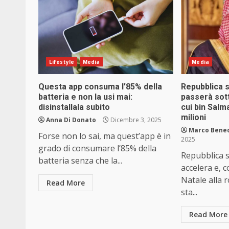
Lifestyle
Media
Media
Questa app consuma l’85% della
Repubblica s
batteria e non la usi mai:
passerà sott
disinstallala subito
cui bin Salm
milioni
Anna Di Donato
Dicembre 3, 2025
Marco Bene
Forse non lo sai, ma quest’app è in
2025
grado di consumare l’85% della
Repubblica s
batteria senza che la...
accelera e, 
Natale alla 
Read More
sta...
Read More