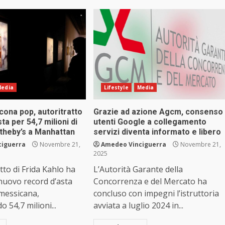
edia
Lifestyle
Media
icona pop, autoritratto
Grazie ad azione Agcm, consenso
sta per 54,7 milioni di
utenti Google a collegamento
otheby’s a Manhattan
servizi diventa informato e libero
ciguerra
Novembre 21,
Amedeo Vinciguerra
Novembre 21,
2025
tto di Frida Kahlo ha
L’Autorità Garante della
 nuovo record d’asta
Concorrenza e del Mercato ha
 messicana,
concluso con impegni l’istruttoria
 54,7 milioni...
avviata a luglio 2024 in...