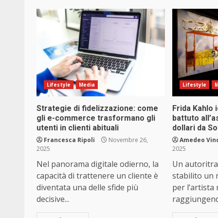
Lifestyle
Media
Lifestyle
M
Strategie di fidelizzazione: come
Frida Kahlo 
gli e-commerce trasformano gli
battuto all’a
utenti in clienti abituali
dollari da S
Francesca Ripoli
Novembre 26,
Amedeo Vin
2025
2025
Nel panorama digitale odierno, la
Un autoritra
capacità di trattenere un cliente è
stabilito un
diventata una delle sfide più
per l’artista
decisive...
raggiungendo