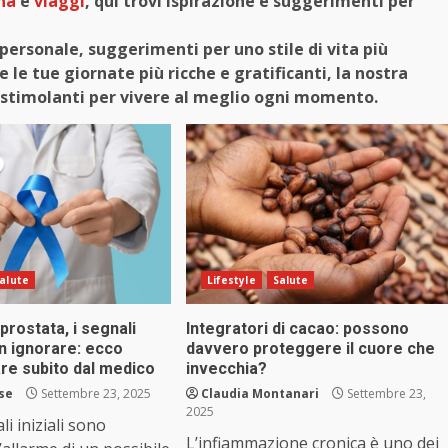
na
e
viaggi
, qui trovi ispirazione e suggerimenti per
personale, suggerimenti per uno stile di vita più
le tue giornate più ricche e gratificanti, la nostra
 e stimolanti per vivere al meglio ogni momento.
alute
Lifestyle
Salute
prostata, i segnali
Integratori di cacao: possono
non ignorare: ecco
davvero proteggere il cuore che
re subito dal medico
invecchia?
se
Settembre 23, 2025
Claudia Montanari
Settembre 23,
2025
i iniziali sono
L’infiammazione cronica è uno dei