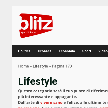
Skip
to
content
Politica
Cronaca
Economia
Sport
Video
Home
»
Lifestyle
»
Pagina 173
Lifestyle
Questa categoria sarà il tuo punto di riferime
più interessante e appagante.
Dall’arte di
vivere sano
e felice, alle ultime t