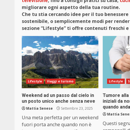
televisione
, fino a consigli pratici su casa,
cuci
migliorare ogni aspetto della tua routine.
Che tu stia cercando idee per il tuo benessere 
sostenibile, o semplicemente modi per rendere 
sezione “Lifestyle” ti offre contenuti freschi
Lifestyle
Viaggi e turismo
Lifestyle
S
Weekend ad un passo dal cielo in
Tumore alla 
un posto unico anche senza neve
iniziali da 
quando anda
Mattia Senese
Settembre 23, 2025
Mattia Sene
Una meta perfetta per un weekend
Questi segnal
fuori porta anche quando non è