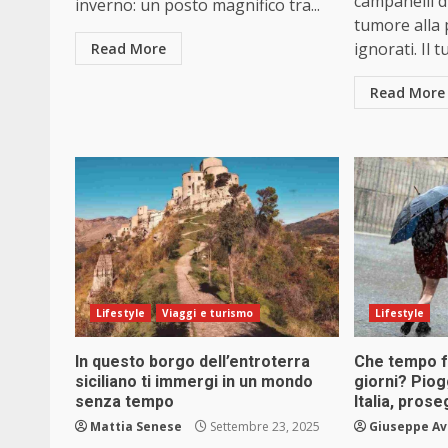
campanelli d
inverno: un posto magnifico tra...
tumore alla
ignorati. Il t
Read More
Read More
Lifestyle
Viaggi e turismo
Lifestyle
In questo borgo dell’entroterra
Che tempo f
siciliano ti immergi in un mondo
giorni? Piogg
senza tempo
Italia, pros
Mattia Senese
Settembre 23, 2025
Giuseppe Av