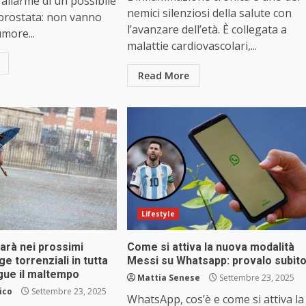
’allarme di un possibile
nemici silenziosi della salute con
 prostata: non vanno
l’avanzare dell’età. È collegata a
umore...
malattie cardiovascolari,...
Read More
Lifestyle
arà nei prossimi
Come si attiva la nuova modalità
e torrenziali in tutta
Messi su Whatsapp: provalo subit
egue il maltempo
Mattia Senese
Settembre 23, 2025
ico
Settembre 23, 2025
WhatsApp, cos’è e come si attiva la