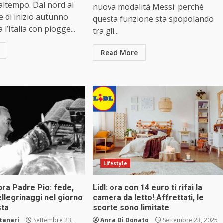
maltempo. Dal nord al
nuova modalità Messi: perché
ne di inizio autunno
questa funzione sta spopolando
 l’Italia con piogge...
tra gli...
Read More
Lifestyle
bra Padre Pio: fede,
Lidl: ora con 14 euro ti rifai la
ellegrinaggi nel giorno
camera da letto! Affrettati, le
sta
scorte sono limitate
tanari
Settembre 23,
Anna Di Donato
Settembre 23, 2025