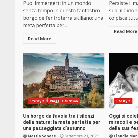
Puoi immergerti in un mondo
Persiste il 
senza tempo in questo fantastico
sud, il Ciclo
borgo dell’entroterra siciliano: una
colpisce tutta
meta perfetta per...
Read More
Read More
Lifestyle
Viaggi e turismo
Lifestyle
Un borgo da favola tra i silenzi
Oggi si cele
della natura: la meta perfetta per
miracoli e p
una passeggiata d’autunno
della sua fe
Mattia Senese
Settembre 23, 2025
Claudia Mon