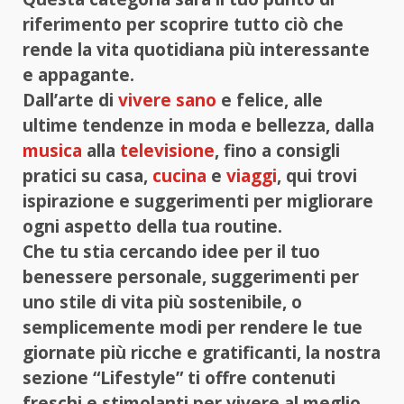
riferimento per scoprire tutto ciò che
rende la vita quotidiana più interessante
e appagante.
Dall’arte di
vivere sano
e felice, alle
ultime tendenze in moda e bellezza, dalla
musica
alla
televisione
, fino a consigli
pratici su casa,
cucina
e
viaggi
, qui trovi
ispirazione e suggerimenti per migliorare
ogni aspetto della tua routine.
Che tu stia cercando idee per il tuo
benessere personale, suggerimenti per
uno stile di vita più sostenibile, o
semplicemente modi per rendere le tue
giornate più ricche e gratificanti, la nostra
sezione “Lifestyle” ti offre contenuti
freschi e stimolanti per vivere al meglio