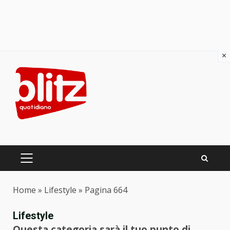
×
Skip
to
content
PRIMARY
MENU
Home
»
Lifestyle
»
Pagina 664
Lifestyle
Questa categoria sarà il tuo punto di