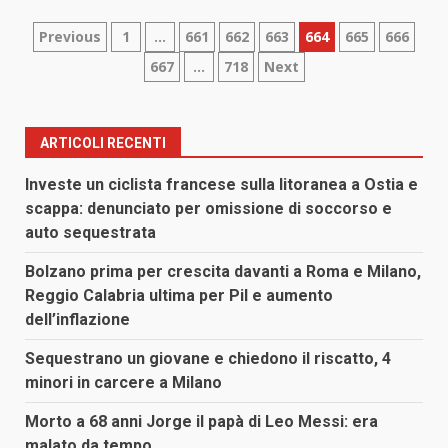
Paginazione
Previous
1
…
661
662
663
664
665
666
667
…
718
Next
degli
articoli
ARTICOLI RECENTI
Investe un ciclista francese sulla litoranea a Ostia e
scappa: denunciato per omissione di soccorso e
auto sequestrata
Bolzano prima per crescita davanti a Roma e Milano,
Reggio Calabria ultima per Pil e aumento
dell’inflazione
Sequestrano un giovane e chiedono il riscatto, 4
minori in carcere a Milano
Morto a 68 anni Jorge il papà di Leo Messi: era
malato da tempo