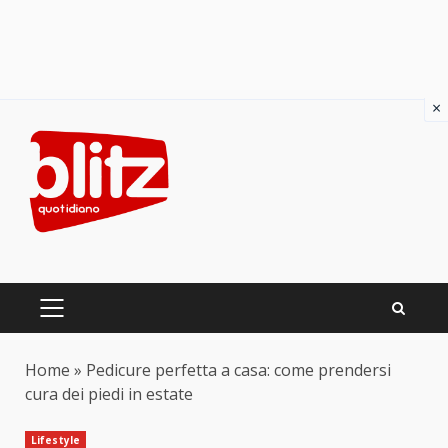
×
Skip
to
content
PRIMARY
MENU
Home
»
Pedicure perfetta a casa: come prendersi
cura dei piedi in estate
Lifestyle