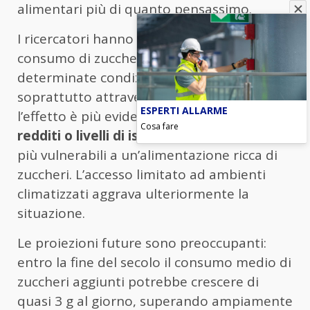
alimentari più di quanto pensassimo.
I ricercatori hanno osservato che il
consumo di zuccheri aumenta con
determinate condizioni climatiche,
soprattutto attraverso bibite e gelati, e che
ESPERTI ALLARME
l’effetto è più evidente tra le famiglie con
Cosa fare
redditi o livelli di istruzione più bassi
, già
più vulnerabili a un’alimentazione ricca di
zuccheri. L’accesso limitato ad ambienti
climatizzati aggrava ulteriormente la
situazione.
Le proiezioni future sono preoccupanti:
entro la fine del secolo il consumo medio di
zuccheri aggiunti potrebbe crescere di
quasi 3 g al giorno, superando ampiamente