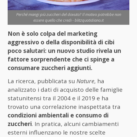
Perché mangi più zuccheri del dovuto? Il motivo potrebbe non
essere quello che credi - blitzquotidiano.it
Non è solo colpa del marketing
aggressivo o della disponibilità di cibi
poco salutari: un nuovo studio rivela un
fattore sorprendente che ci spinge a
consumare zuccheri aggiunti.
La ricerca, pubblicata su
Nature
, ha
analizzato i dati di acquisto delle famiglie
statunitensi tra il 2004 e il 2019 e ha
trovato una correlazione inaspettata tra
condizioni ambientali e consumo di
zuccheri
. In pratica, alcuni cambiamenti
esterni influenzano le nostre scelte