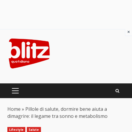
×
Skip
to
content
PRIMARY
MENU
Home
»
Pillole di salute, dormire bene aiuta a
dimagrire: il legame tra sonno e metabolismo
Lifestyle
Salute