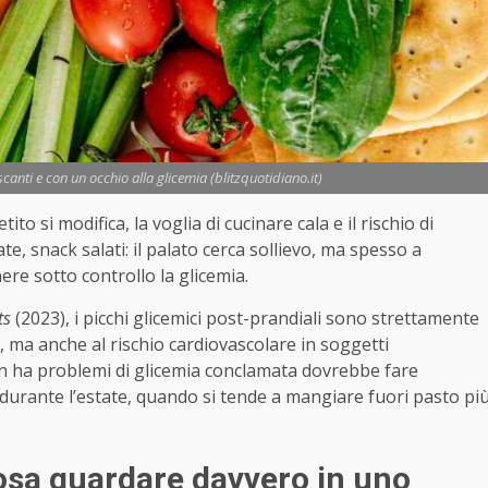
rescanti e con un occhio alla glicemia (blitzquotidiano.it)
o si modifica, la voglia di cucinare cala e il rischio di
e, snack salati: il palato cerca sollievo, ma spesso a
ere sotto controllo la glicemia.
ts
(2023), i picchi glicemici post-prandiali sono strettamente
2, ma anche al rischio cardiovascolare in soggetti
n ha problemi di glicemia conclamata dovrebbe fare
o durante l’estate, quando si tende a mangiare fuori pasto pi
osa guardare davvero in uno