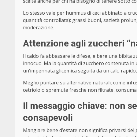
scelte anche per chi ha bisogno di tenere sotto con
Lo stesso vale per hummus di ceci abbinato a crudit
quantità controllata): grassi buoni, sazietà prolu
moderazione.
Attenzione agli zuccheri “n
Il caldo fa abbassare le difese, e bere una bibit
innocuo. Ma la quantità di zucchero contenuta in un
un’impennata glicemica seguita da un calo rapido,
Meglio puntare su alternative naturali, come inf
cetriolo o spremute fresche non filtrate, consum
Il messaggio chiave: non s
consapevoli
Mangiare bene d’estate non significa privarsi del 