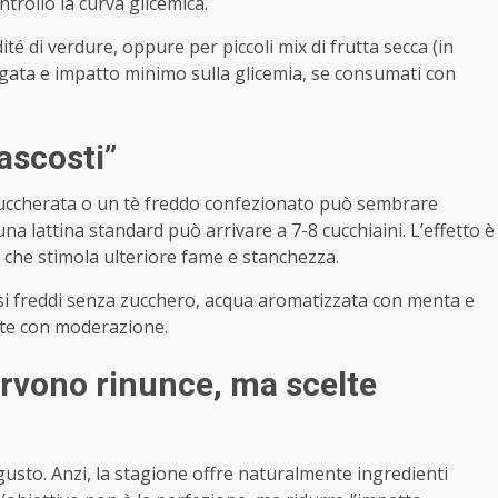
trollo la curva glicemica.
é di verdure, oppure per piccoli mix di frutta secca (in
ngata e impatto minimo sulla glicemia, se consumati con
ascosti”
a zuccherata o un tè freddo confezionato può sembrare
a lattina standard può arrivare a 7-8 cucchiaini. L’effetto è
 che stimola ulteriore fame e stanchezza.
usi freddi senza zucchero, acqua aromatizzata con menta e
ate con moderazione.
ervono rinunce, ma scelte
gusto. Anzi, la stagione offre naturalmente ingredienti