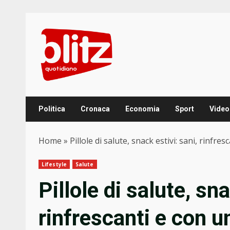
Skip
to
content
Politica
Cronaca
Economia
Sport
Video
Home
»
Pillole di salute, snack estivi: sani, rinfre
Lifestyle
Salute
Pillole di salute, sna
rinfrescanti e con u