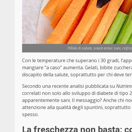
Pillole di salute, snack estivi: sani, rinf
Con le temperature che superano i 30 gradi, l’appetit
mangiare “a caso” aumenta. Gelati, bibite zuccherat
discapito della salute, soprattutto per chi deve ten
Secondo una recente analisi pubblicata su
Nutrien
correlati non solo allo sviluppo di diabete di tipo 
apparentemente sani. Il messaggio? Anche chi no
attenzione alla qualità degli spuntini, soprattutt
spesso.
La freschezza non basta: c