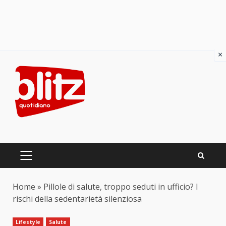
×
Skip
to
content
PRIMARY
MENU
Home
»
Pillole di salute, troppo seduti in ufficio? I
rischi della sedentarietà silenziosa
Lifestyle
Salute